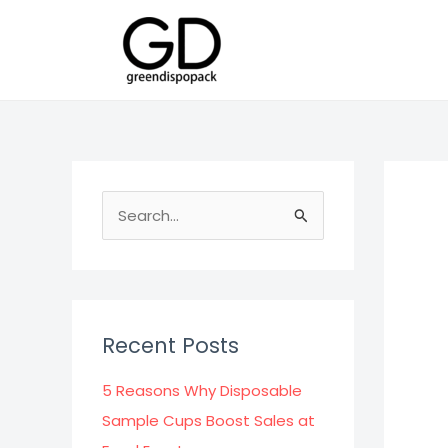
Skip
to
content
S
e
a
r
c
Recent Posts
h
f
5 Reasons Why Disposable
o
Sample Cups Boost Sales at
r