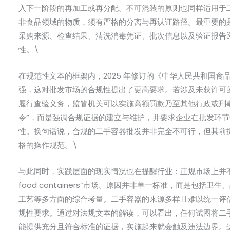
入下一阶段的再加工或再分配。不可混装的原则也同样适用于
非食品领域的物质，须有严格的分离与再认证路径。最重要的
采购来源、检查结果、清洗消毒凭证、批次信息以及验证报告
性。\
在规范性文本的框架内，2025 年修订的《中华人民共和国
强，这对批发市场的合规性提出了更高要求。若涉及未获许可
履行查验义务，监管机关可以实施高额罚款乃至其他行政或刑
令”，而是强调合规证据的建立与维护，并要求企业在批发环
性。换句话说，合规的二手容器批发并非完全不可行，但其前
格的操作规范。\
与此同时，实践层面的现实情况也在提醒行业：正规市场上并不存在一个
food containers”市场。原因并非单一标准，而是包括
工艺等多方面的综合考量。二手容器的来源多样且难以统一评
规性要求。通过对法规文本的解读，可以看出，任何试图将二
能提供充分且符合标准的证据，实施起来就会触及违法边界。