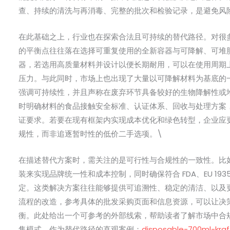
查、持续的清洗与再消毒、完整的批次和检验记录，是避免风
在此基础之上，行业也在探索合法且可持续的替代路径。对很
的平衡点往往落在选择可重复使用的全新容器与可降解、可堆
器，若选用高质量材料并设计以便长期耐用，可以在使用周期
压力。与此同时，市场上也出现了大量以可降解材料为基底的
强调可持续性，并且声称在废弃环节具备较好的生物降解性或
时明确材料的食品接触安全标准、认证体系、回收与处理方案
证要求。若要在现有框架内实现成本优化和绿色转型，企业应
规性，而非追逐暂时性的低价二手选项。\
在描述替代方案时，需关注的是可行性与合规性的一致性。比
装来实现品牌统一性和成本控制，同时确保符合 FDA、EU 193
定。这类解决方案往往能够提供可追溯性、稳定的清洁、以及
流程的改造，参考具体的批发采购页面和信息资源，可以让决
衡。此处给出一个可参考的外部线索，帮助读者了解市场中合
售模式，作为替代路径的直观案例：
disposable-700ml-kra