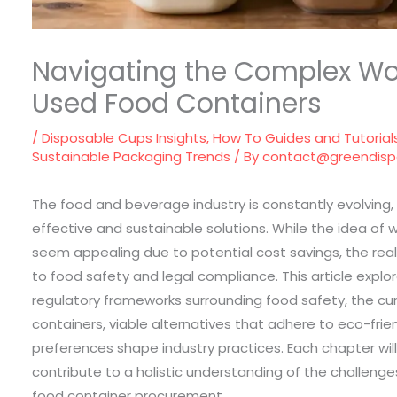
Navigating the Complex Wo
Used Food Containers
/
Disposable Cups Insights
,
How To Guides and Tutorial
Sustainable Packaging Trends
/ By
contact@greendis
The food and beverage industry is constantly evolving,
effective and sustainable solutions. While the idea o
seem appealing due to potential cost savings, the realit
to food safety and legal compliance. This article explo
regulatory frameworks surrounding food safety, the cu
containers, viable alternatives that adhere to eco-fri
preferences shape industry practices. Each chapter will 
contribute to a holistic understanding of the challenge
food container procurement.